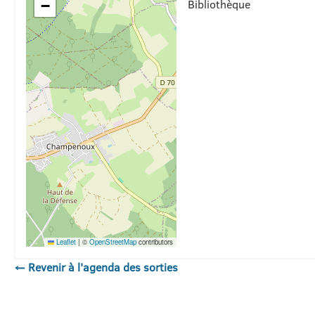
Bibliothèque
−
Leaflet
|
©
OpenStreetMap
contributors
← Revenir à l'agenda des sorties