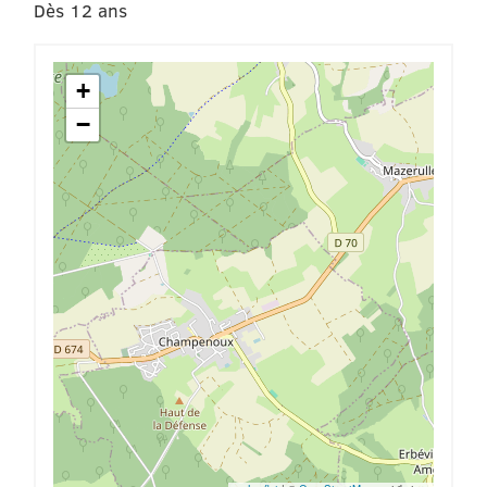
Dès 12 ans
+
−