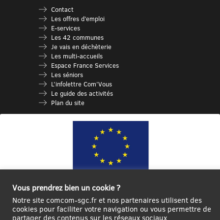
Contact
Les offres d’emploi
E-services
Les 42 communes
Je vais en déchèterie
Les multi-accueils
Espace France Services
Les séniors
L’infolettre Com’Vous
Le guide des activités
Plan du site
Vous prendrez bien un cookie ?
Ce site internet a été cofinancé par l’Union européenne avec le Fonds
Notre site comcom-sgc.fr et nos partenaires utilisent des
Européen de Développement Régional à hauteur de 12 572€
cookies pour faciliter votre navigation ou vous permettre de
partager des contenus sur les réseaux sociaux