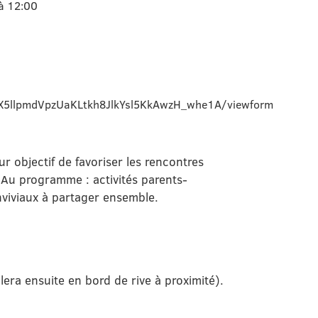
 à 12:00
LX5llpmdVpzUaKLtkh8JlkYsl5KkAwzH_whe1A/viewform
r objectif de favoriser les rencontres
e. Au programme : activités parents-
viviaux à partager ensemble.
era ensuite en bord de rive à proximité).