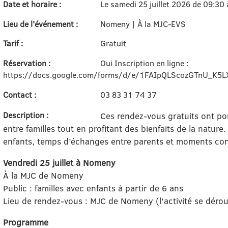
Date et horaire :
Le samedi 25 juillet 2026 de 09:30
Lieu de l'événement :
Nomeny | À la MJC-EVS
Tarif :
Gratuit
Réservation :
Oui Inscription en ligne :
https://docs.google.com/forms/d/e/1FAIpQLScozGTnU_K5
Contact :
03 83 31 74 37
Description :
Ces rendez-vous gratuits ont pou
entre familles tout en profitant des bienfaits de la natur
enfants, temps d’échanges entre parents et moments con
Vendredi 25 juillet à Nomeny
À la MJC de Nomeny
Public : familles avec enfants à partir de 6 ans
Lieu de rendez-vous : MJC de Nomeny (l’activité se déroul
Programme