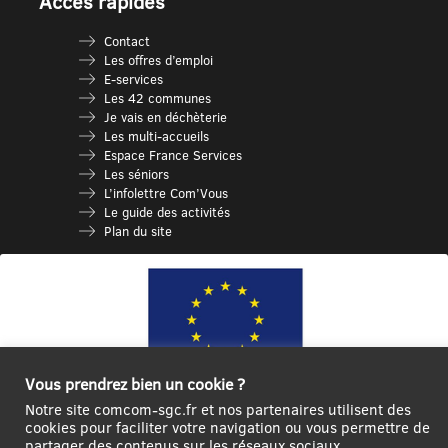
Accès rapides
Contact
Les offres d’emploi
E-services
Les 42 communes
Je vais en déchèterie
Les multi-accueils
Espace France Services
Les séniors
L’infolettre Com’Vous
Le guide des activités
Plan du site
Vous prendrez bien un cookie ?
Notre site comcom-sgc.fr et nos partenaires utilisent des
Ce site internet a été cofinancé par l’Union européenne avec le Fonds
cookies pour faciliter votre navigation ou vous permettre de
partager des contenus sur les réseaux sociaux
Européen de Développement Régional à hauteur de 12 572€