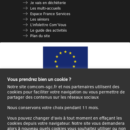
Je vais en déchèterie
Les multi-accueils
Espace France Services
Les séniors
L’infolettre Com’Vous
Le guide des activités
Plan du site
Vous prendrez bien un cookie ?
Notre site comcom-sgc.fr et nos partenaires utilisent des
cookies pour faciliter votre navigation ou vous permettre de
Ce site internet a été cofinancé par l’Union européenne avec le Fonds
partager des contenus sur les réseaux sociaux
Européen de Développement Régional à hauteur de 12 572€
Nous conservons votre choix pendant 11 mois.
Se
Créer un
Contact
Plan
Mentions
connecter|Se
compte
du
légales
Vous pouvez changer d'avis à tout moment en effaçant les
déconnecter
utilisateur
site
cookies depuis votre navigateur. Notre site vous demandera
alors à nouveau quels cookies vous souhaitez utiliser ou non