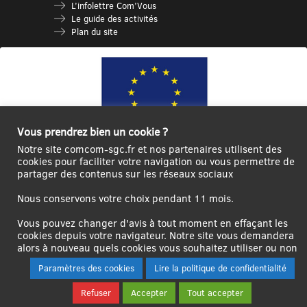
L’infolettre Com’Vous
Le guide des activités
Plan du site
Vous prendrez bien un cookie ?
Notre site comcom-sgc.fr et nos partenaires utilisent des
cookies pour faciliter votre navigation ou vous permettre de
Ce site internet a été cofinancé par l’Union européenne avec le Fonds
partager des contenus sur les réseaux sociaux
Européen de Développement Régional à hauteur de 12 572€
Nous conservons votre choix pendant 11 mois.
Se
Créer un
Contact
Plan
Mentions
connecter|Se
compte
du
légales
Vous pouvez changer d'avis à tout moment en effaçant les
déconnecter
utilisateur
site
cookies depuis votre navigateur. Notre site vous demandera
alors à nouveau quels cookies vous souhaitez utiliser ou non
Paramètres des cookies
Lire la politique de confidentialité
Refuser
Accepter
Tout accepter