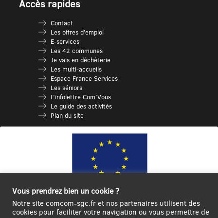
Accès rapides
Contact
Les offres d’emploi
E-services
Les 42 communes
Je vais en déchèterie
Les multi-accueils
Espace France Services
Les séniors
L’infolettre Com’Vous
Le guide des activités
Plan du site
Vous prendrez bien un cookie ?
Notre site comcom-sgc.fr et nos partenaires utilisent des
Ce site internet a été cofinancé par l’Union européenne avec le Fonds
cookies pour faciliter votre navigation ou vous permettre de