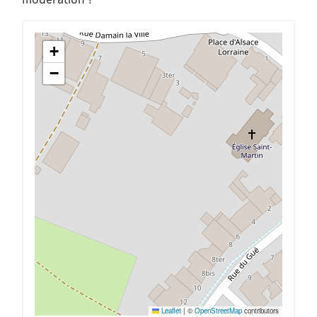
+
−
Leaflet
|
©
OpenStreetMap
contributors