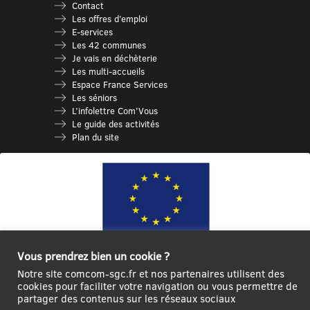
Contact
Les offres d’emploi
E-services
Les 42 communes
Je vais en déchèterie
Les multi-accueils
Espace France Services
Les séniors
L’infolettre Com’Vous
Le guide des activités
Plan du site
Vous prendrez bien un cookie ?
Ce site internet a été cofinancé par l’Union européenne avec le Fonds
Notre site comcom-sgc.fr et nos partenaires utilisent des
Européen de Développement Régional à hauteur de 12 572€
cookies pour faciliter votre navigation ou vous permettre de
partager des contenus sur les réseaux sociaux
Se
Créer un
Contact
Plan
Mentions