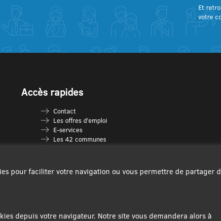
Et retro
votre c
Accès rapides
Contact
Les offres d’emploi
E-services
Les 42 communes
Je vais en déchèterie
Les multi-accueils
Espace France Services
ies pour faciliter votre navigation ou vous permettre de partager 
Les séniors
L’infolettre Com’Vous
Le guide des activités
Plan du site
ies depuis votre navigateur. Notre site vous demandera alors à