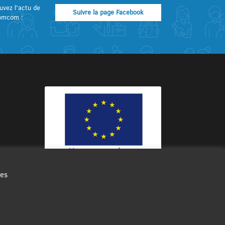
uvez l’actu de
Suivre la page Facebook
omcom :
des
Ce site internet a été cofinancé par
l’Union européenne avec le Fonds
Européen de Développement Régional
à hauteur de 12 572€