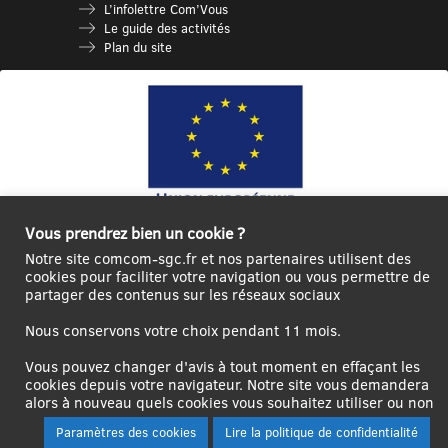
L’infolettre Com’Vous
Le guide des activités
Plan du site
Vous prendrez bien un cookie ?
Ce site internet a été cofinancé par l’Union européenne avec le Fonds
Notre site comcom-sgc.fr et nos partenaires utilisent des
Européen de Développement Régional à hauteur de 12 572€
cookies pour faciliter votre navigation ou vous permettre de
partager des contenus sur les réseaux sociaux
Se
Créer un
Contact
Plan
Mentions
connecter|Se
compte
du
légales
Nous conservons votre choix pendant 11 mois.
déconnecter
utilisateur
site
Vous pouvez changer d'avis à tout moment en effaçant les
cookies depuis votre navigateur. Notre site vous demandera
alors à nouveau quels cookies vous souhaitez utiliser ou non
Paramètres des cookies
Lire la politique de confidentialité