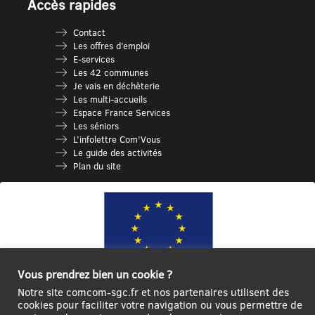
Accès rapides
Contact
Les offres d’emploi
E-services
Les 42 communes
Je vais en déchèterie
Les multi-accueils
Espace France Services
Les séniors
L’infolettre Com’Vous
Le guide des activités
Plan du site
Vous prendrez bien un cookie ?
Notre site comcom-sgc.fr et nos partenaires utilisent des
Ce site internet a été cofinancé par l’Union européenne avec le Fonds
cookies pour faciliter votre navigation ou vous permettre de