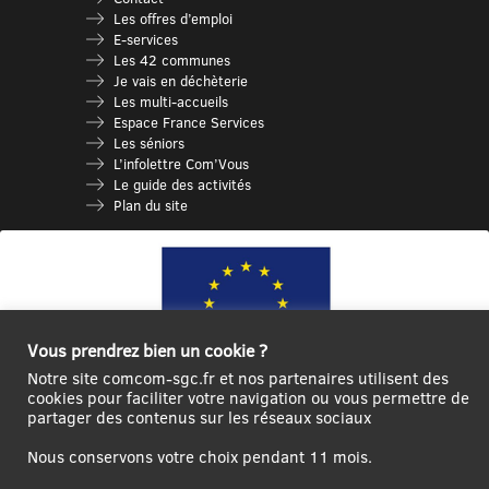
Les offres d’emploi
E-services
Les 42 communes
Je vais en déchèterie
Les multi-accueils
Espace France Services
Les séniors
L’infolettre Com’Vous
Le guide des activités
Plan du site
Vous prendrez bien un cookie ?
Notre site comcom-sgc.fr et nos partenaires utilisent des
cookies pour faciliter votre navigation ou vous permettre de
partager des contenus sur les réseaux sociaux
Ce site internet a été cofinancé par l’Union européenne avec le Fonds
Européen de Développement Régional à hauteur de 12 572€
Nous conservons votre choix pendant 11 mois.
Se
Créer un
Contact
Plan
Mentions