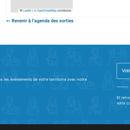
Leaflet
|
©
OpenStreetMap
contributors
← Revenir à l'agenda des sorties
lus les événements de votre territoire avec notre
Et retro
votre c