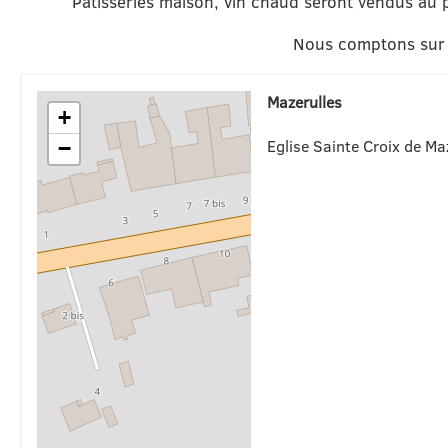
Pâtisseries maison, vin chaud seront vendus au p
Nous comptons sur 
Mazerulles
+
Eglise Sainte Croix de Ma
−