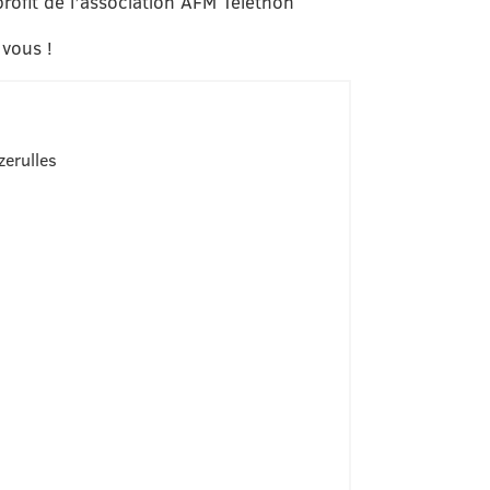
rofit de l’association AFM Téléthon
vous !
zerulles