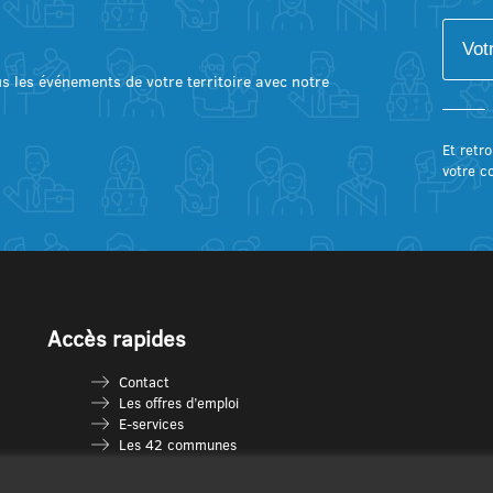
lus les événements de votre territoire avec notre
Et retro
votre c
Accès rapides
Contact
Les offres d’emploi
E-services
Les 42 communes
Je vais en déchèterie
Les multi-accueils