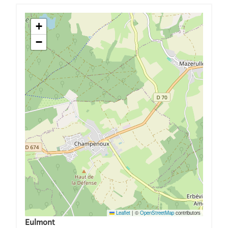
+
−
Leaflet
|
©
OpenStreetMap
contributors
Eulmont