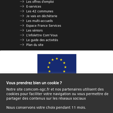
Les offres d’emploi
E-services
Les 42 communes
Je vais en déchèterie
Les multi-accueils
Espace France Services
Les séniors
L’infolettre Com’Vous
Le guide des activités
Plan du site
Vous prendrez bien un cookie ?
Notre site comcom-sgc.fr et nos partenaires utilisent des
cookies pour faciliter votre navigation ou vous permettre de
Ce site internet a été cofinancé par l’Union européenne avec le Fonds
partager des contenus sur les réseaux sociaux
Européen de Développement Régional à hauteur de 12 572€
Nous conservons votre choix pendant 11 mois.
Se
Créer un
Contact
Plan
Mentions
connecter|Se
compte
du
légales