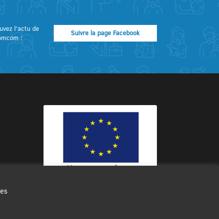
uvez l’actu de
Suivre la page Facebook
omcom :
des
Ce site internet a été cofinancé par
l’Union européenne avec le Fonds
Européen de Développement Régional