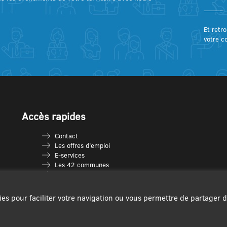
Et retro
votre c
Accès rapides
Contact
Les offres d’emploi
E-services
Les 42 communes
Je vais en déchèterie
Les multi-accueils
Espace France Services
ies pour faciliter votre navigation ou vous permettre de partager 
Les séniors
L’infolettre Com’Vous
Le guide des activités