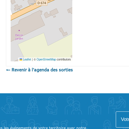
Leaflet
|
©
OpenStreetMap
contributors
← Revenir à l'agenda des sorties
lus les événements de votre territoire avec notre