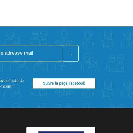
uvez l’actu de
Suivre la page Facebook
omcom :