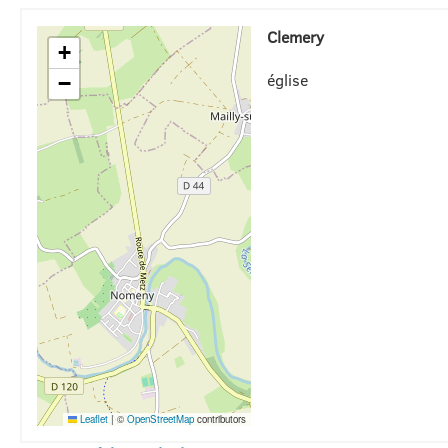
Clemery
+
église
−
Leaflet
|
©
OpenStreetMap
contributors