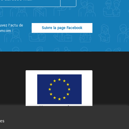
uvez l’actu de
Suivre la page Facebook
omcom :
des
Ce site internet a été cofinancé par
l’Union européenne avec le Fonds