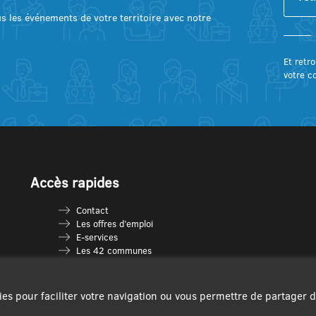
lus les événements de votre territoire avec notre
Et retro
votre c
Accès rapides
Contact
Les offres d’emploi
E-services
Les 42 communes
Je vais en déchèterie
Les multi-accueils
Espace France Services
ies pour faciliter votre navigation ou vous permettre de partager 
Les séniors