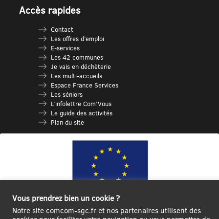
Accès rapides
Contact
Les offres d’emploi
E-services
Les 42 communes
Je vais en déchèterie
Les multi-accueils
Espace France Services
Les séniors
L’infolettre Com’Vous
Le guide des activités
Plan du site
Vous prendrez bien un cookie ?
Notre site comcom-sgc.fr et nos partenaires utilisent des
Ce site internet a été cofinancé par l’Union européenne avec le Fonds