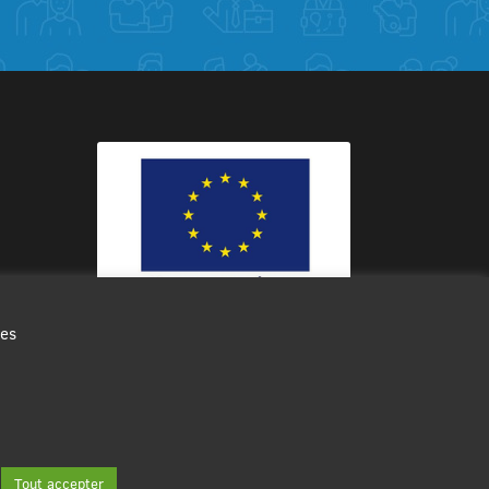
des
Ce site internet a été cofinancé par
l’Union européenne avec le Fonds
Européen de Développement Régional
à hauteur de 12 572€
Tout accepter