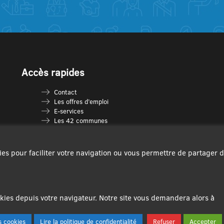
Accès rapides
Contact
Les offres d’emploi
E-services
Les 42 communes
Je vais en déchèterie
Les multi-accueils
Espace France Services
ies pour faciliter votre navigation ou vous permettre de partager 
Les séniors
L’infolettre Com’Vous
Le guide des activités
Plan du site
ies depuis votre navigateur. Notre site vous demandera alors à
 cookies
Lire la politique de confidentialité
Refuser
Accepter