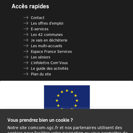
Accès rapides
Contact
Les offres d’emploi
E-services
Les 42 communes
Je vais en déchèterie
Les multi-accueils
Espace France Services
Les séniors
L’infolettre Com’Vous
Le guide des activités
Plan du site
Vous prendrez bien un cookie ?
Notre site comcom-sgc.fr et nos partenaires utilisent des
Ce site internet a été cofinancé par l’Union européenne avec le Fonds
cookies pour faciliter votre navigation ou vous permettre de