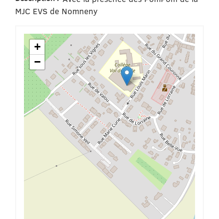
MJC EVS de Nomneny
+
−