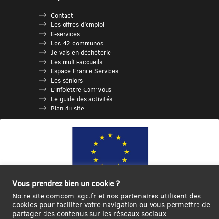
Contact
Les offres d’emploi
E-services
Les 42 communes
Je vais en déchèterie
Les multi-accueils
Espace France Services
Les séniors
L’infolettre Com’Vous
Le guide des activités
Plan du site
Vous prendrez bien un cookie ?
Notre site comcom-sgc.fr et nos partenaires utilisent des
Ce site internet a été cofinancé par l’Union européenne avec le Fonds
cookies pour faciliter votre navigation ou vous permettre de
partager des contenus sur les réseaux sociaux
Européen de Développement Régional à hauteur de 12 572€