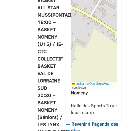
BASKET
ALL STAR
MUSSIPONTAIN.1
18:00 –
BASKET
NOMENY
(U15) / IE-
CTC
COLLECTIF
BASKET
VAL DE
LORRAINE
Leaflet
|
©
OpenStreetMap
SUD
contributors
Nomeny
20:30 –
BASKET
Halle des Sports 3 rue
NOMENY
louis marin
(Séniors) /
← Revenir à l'agenda des
LES LYNX
sorties