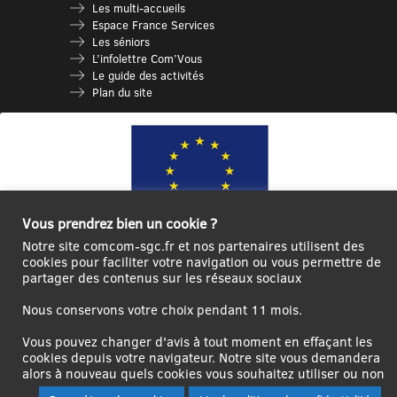
Les multi-accueils
Espace France Services
Les séniors
L’infolettre Com’Vous
Le guide des activités
Plan du site
Vous prendrez bien un cookie ?
Notre site comcom-sgc.fr et nos partenaires utilisent des
cookies pour faciliter votre navigation ou vous permettre de
Ce site internet a été cofinancé par l’Union européenne avec le Fonds
partager des contenus sur les réseaux sociaux
Européen de Développement Régional à hauteur de 12 572€
Nous conservons votre choix pendant 11 mois.
Se
Créer un
Contact
Plan
Mentions
connecter|Se
compte
du
légales
Vous pouvez changer d'avis à tout moment en effaçant les
déconnecter
utilisateur
site
cookies depuis votre navigateur. Notre site vous demandera
alors à nouveau quels cookies vous souhaitez utiliser ou non