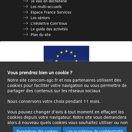
Je vais en déchèterie
Les multi-accueils
Espace France Services
Les séniors
L’infolettre Com’Vous
Le guide des activités
Plan du site
Vous prendrez bien un cookie ?
Notre site comcom-sgc.fr et nos partenaires utilisent des
cookies pour faciliter votre navigation ou vous permettre de
partager des contenus sur les réseaux sociaux
Ce site internet a été cofinancé par l’Union européenne avec le Fonds
Européen de Développement Régional à hauteur de 12 572€
Nous conservons votre choix pendant 11 mois.
Se
Créer un
Contact
Plan
Mentions
Vous pouvez changer d'avis à tout moment en effaçant les
connecter|Se
compte
du
légales
cookies depuis votre navigateur. Notre site vous demandera
déconnecter
utilisateur
site
alors à nouveau quels cookies vous souhaitez utiliser ou non
Paramètres des cookies
Lire la politique de confidentialité