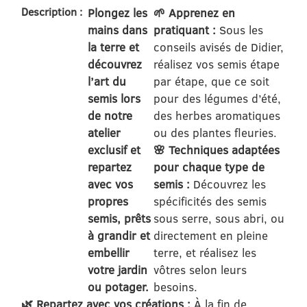
Description :
Plongez les
🌱 Apprenez en
mains dans
pratiquant :
Sous les
la terre et
conseils avisés de Didier,
découvrez
réalisez vos semis étape
l’art du
par étape, que ce soit
semis lors
pour des légumes d’été,
de notre
des herbes aromatiques
atelier
ou des plantes fleuries.
exclusif et
🌸 Techniques adaptées
repartez
pour chaque type de
avec vos
semis :
Découvrez les
propres
spécificités des semis
semis, prêts
sous serre, sous abri, ou
à grandir et
directement en pleine
embellir
terre, et réalisez les
votre jardin
vôtres selon leurs
ou potager.
besoins.
🌿 Repartez avec vos créations :
À la fin de