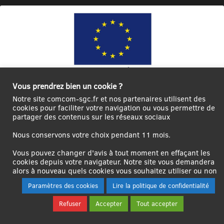
Vous prendrez bien un cookie ?
Ce site internet a été cofinancé par l’Union européenne avec le Fonds
Notre site comcom-sgc.fr et nos partenaires utilisent des
Européen de Développement Régional à hauteur de 12 572€
cookies pour faciliter votre navigation ou vous permettre de
partager des contenus sur les réseaux sociaux
Se
Créer un
Contact
Plan
Mentions
connecter|Se
compte
du
légales
Nous conservons votre choix pendant 11 mois.
déconnecter
utilisateur
site
Vous pouvez changer d'avis à tout moment en effaçant les
cookies depuis votre navigateur. Notre site vous demandera
alors à nouveau quels cookies vous souhaitez utiliser ou non
Paramètres des cookies
Lire la politique de confidentialité
Refuser
Accepter
Tout accepter