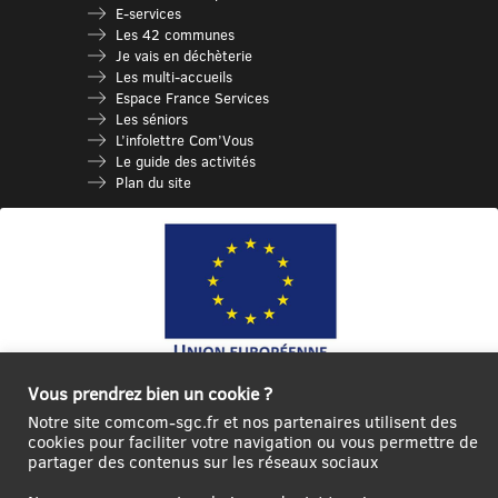
E-services
Les 42 communes
Je vais en déchèterie
Les multi-accueils
Espace France Services
Les séniors
L’infolettre Com’Vous
Le guide des activités
Plan du site
Vous prendrez bien un cookie ?
Ce site internet a été cofinancé par l’Union européenne avec le Fonds
Européen de Développement Régional à hauteur de 12 572€
Notre site comcom-sgc.fr et nos partenaires utilisent des
cookies pour faciliter votre navigation ou vous permettre de
Se
Créer un
Contact
Plan
Mentions
partager des contenus sur les réseaux sociaux
connecter|Se
compte
du
légales