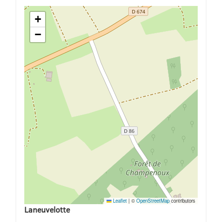
+
−
Leaflet
|
©
OpenStreetMap
contributors
Laneuvelotte