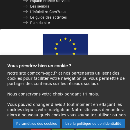
Espace France Services
Les séniors
L’infolettre Com’Vous
Le guide des activités
Plan du site
Vous prendrez bien un cookie ?
Notre site comcom-sgc.fr et nos partenaires utilisent des
cookies pour faciliter votre navigation ou vous permettre de
Ce site internet a été cofinancé par l’Union européenne avec le Fonds
partager des contenus sur les réseaux sociaux
Européen de Développement Régional à hauteur de 12 572€
Nous conservons votre choix pendant 11 mois.
Se
Créer un
Contact
Plan
Mentions
connecter|Se
compte
du
légales
Vous pouvez changer d'avis à tout moment en effaçant les
déconnecter
utilisateur
site
cookies depuis votre navigateur. Notre site vous demandera
alors à nouveau quels cookies vous souhaitez utiliser ou non
Paramètres des cookies
Lire la politique de confidentialité