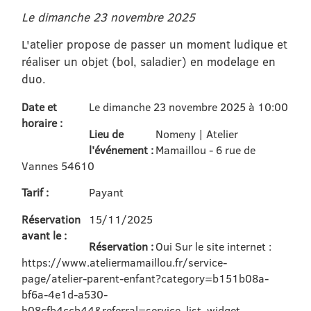
Le dimanche 23 novembre 2025
L'atelier propose de passer un moment ludique et
réaliser un objet (bol, saladier) en modelage en
duo.
Date et
Le dimanche 23 novembre 2025 à 10:00
horaire :
Lieu de
Nomeny | Atelier
l'événement :
Mamaillou - 6 rue de
Vannes 54610
Tarif :
Payant
Réservation
15/11/2025
avant le :
Réservation :
Oui Sur le site internet :
https://www.ateliermamaillou.fr/service-
page/atelier-parent-enfant?category=b151b08a-
bf6a-4e1d-a530-
b08cfb4ccb44&referral=service_list_widget