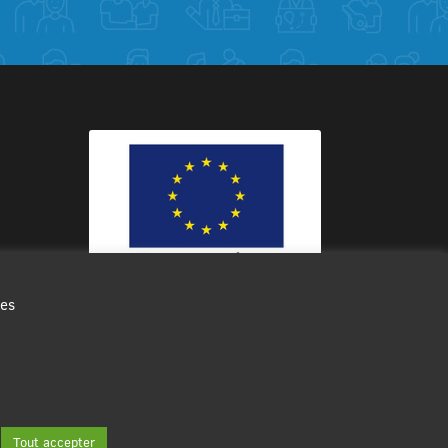
des
Ce site internet a été cofinancé par
l’Union européenne avec le Fonds
Européen de Développement Régional
à hauteur de 12 572€
Tout accepter