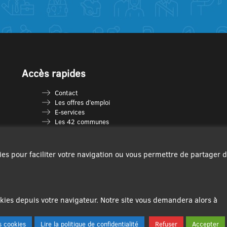
Accès rapides
Contact
Les offres d’emploi
E-services
Les 42 communes
Je vais en déchèterie
Les multi-accueils
Espace France Services
ies pour faciliter votre navigation ou vous permettre de partager 
Les séniors
L’infolettre Com’Vous
Le guide des activités
Plan du site
ies depuis votre navigateur. Notre site vous demandera alors à
 cookies
Lire la politique de confidentialité
Refuser
Accepter