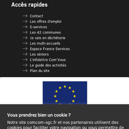
Accès rapides
Contact
Les offres d’emploi
E-services
Les 42 communes
Je vais en déchèterie
Les multi-accueils
Espace France Services
Les séniors
L’infolettre Com’Vous
Le guide des activités
Plan du site
Vous prendrez bien un cookie ?
Notre site comcom-sgc.fr et nos partenaires utilisent des
Ce site internet a été cofinancé par l’Union européenne avec le Fonds
cookies pour faciliter votre navigation ou vous permettre de