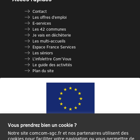
Contact
Les offres d’emploi
E-services
Les 42 communes
Je vais en déchèterie
Les multi-accueils
Espace France Services
Les séniors
L’infolettre Com’Vous
Le guide des activités
Plan du site
Vous prendrez bien un cookie ?
Ce site internet a été cofinancé par l’Union européenne avec le Fonds
Notre site comcom-sgc.fr et nos partenaires utilisent des
Européen de Développement Régional à hauteur de 12 572€
cookies pour faciliter votre navigation ou vous permettre de