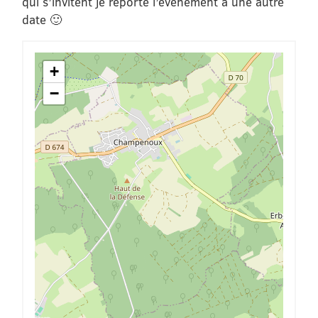
qui s’invitent je reporte l’événement à une autre
date 🙂
+
−