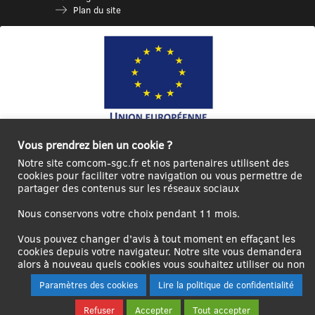
Plan du site
Vous prendrez bien un cookie ?
Ce site internet a été cofinancé par l’Union européenne avec le Fonds
Européen de Développement Régional à hauteur de 12 572€
Notre site comcom-sgc.fr et nos partenaires utilisent des
cookies pour faciliter votre navigation ou vous permettre de
Se
Créer un
Contact
Plan
Mentions
partager des contenus sur les réseaux sociaux
connecter|Se
compte
du
légales
déconnecter
utilisateur
site
Nous conservons votre choix pendant 11 mois.
Vous pouvez changer d'avis à tout moment en effaçant les
cookies depuis votre navigateur. Notre site vous demandera
alors à nouveau quels cookies vous souhaitez utiliser ou non
Paramètres des cookies
Lire la politique de confidentialité
Refuser
Accepter
Tout accepter