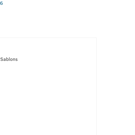
06
 Sablons