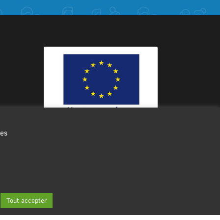
des
Ce site internet a été cofinancé par
l’Union européenne avec le Fonds
Européen de Développement Régional
à hauteur de 12 572€
Tout accepter
Contact
Plan du site
Mentions légales