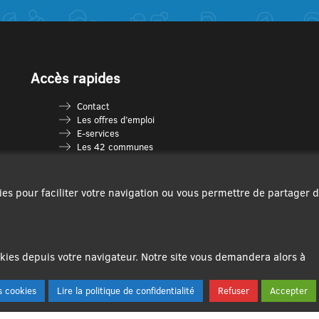
Accès rapides
Contact
Les offres d’emploi
E-services
Les 42 communes
Je vais en déchèterie
Les multi-accueils
Espace France Services
ies pour faciliter votre navigation ou vous permettre de partager 
Les séniors
L’infolettre Com’Vous
Le guide des activités
Plan du site
ies depuis votre navigateur. Notre site vous demandera alors à
 cookies
Lire la politique de confidentialité
Refuser
Accepter
Se connecter|Se déconnecter
Créer un compte utilisateur