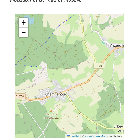
+
−
Leaflet
|
©
OpenStreetMap
contributors