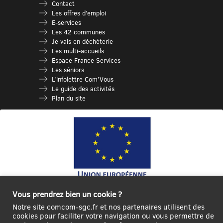
Contact
Les offres d’emploi
E-services
Les 42 communes
Je vais en déchèterie
Les multi-accueils
Espace France Services
Les séniors
L’infolettre Com’Vous
Le guide des activités
Plan du site
Vous prendrez bien un cookie ?
Ce site internet a été cofinancé par l’Union européenne avec le Fonds
Européen de Développement Régional à hauteur de 12 572€
Notre site comcom-sgc.fr et nos partenaires utilisent des
cookies pour faciliter votre navigation ou vous permettre de
Se
Créer un
Contact
Plan
Mentions