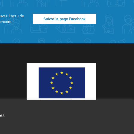
uvez l’actu de
Suivre la page Facebook
omcom :
des
Ce site internet a été cofinancé par
l’Union européenne avec le Fonds
Européen de Développement Régional
à hauteur de 12 572€