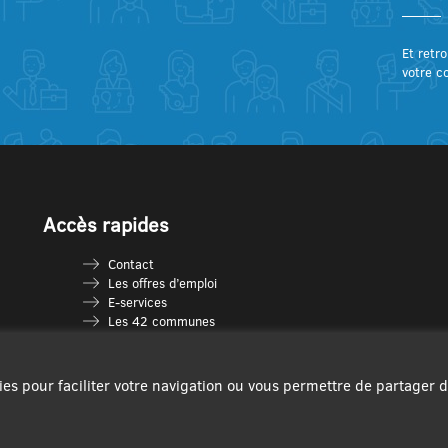
Et retro
votre c
Accès rapides
Contact
Les offres d’emploi
E-services
Les 42 communes
Je vais en déchèterie
Les multi-accueils
Espace France Services
ies pour faciliter votre navigation ou vous permettre de partager 
Les séniors
L’infolettre Com’Vous
Le guide des activités