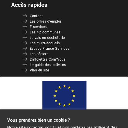
Accès rapides
Contact
Les offres d’emploi
E-services
Les 42 communes
Je vais en déchèterie
Les multi-accueils
Espace France Services
Les séniors
L’infolettre Com’Vous
Le guide des activités
Plan du site
Vous prendrez bien un cookie ?
Ce site internet a été cofinancé par l’Union européenne avec le Fonds
Notre site comcom-sgc.fr et nos partenaires utilisent des