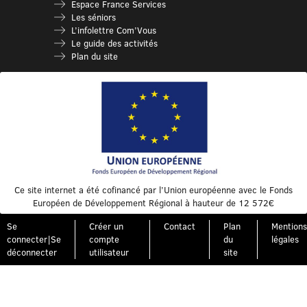
Espace France Services
Les séniors
L’infolettre Com’Vous
Le guide des activités
Plan du site
Ce site internet a été cofinancé par l’Union européenne avec le Fonds
Européen de Développement Régional à hauteur de 12 572€
Se
Créer un
Contact
Plan
Mentions
connecter|Se
compte
du
légales
déconnecter
utilisateur
site