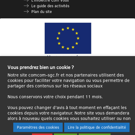
Le guide des activités
Plan du site
Vous prendrez bien un cookie ?
Ce site internet a été cofinancé par l’Union européenne avec le Fonds
Notre site comcom-sgc.fr et nos partenaires utilisent des
Européen de Développement Régional à hauteur de 12 572€
cookies pour faciliter votre navigation ou vous permettre de
partager des contenus sur les réseaux sociaux
Se
Créer un
Contact
Plan
Mentions
connecter|Se
compte
du
légales
Nous conservons votre choix pendant 11 mois.
déconnecter
utilisateur
site
Vous pouvez changer d'avis à tout moment en effaçant les
cookies depuis votre navigateur. Notre site vous demandera
alors à nouveau quels cookies vous souhaitez utiliser ou non
Paramètres des cookies
Lire la politique de confidentialité