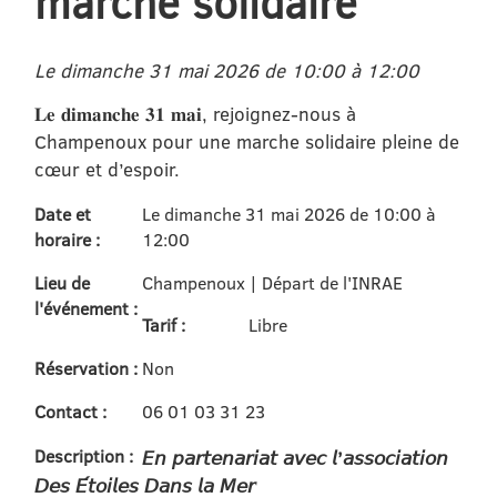
marche solidaire
Le dimanche 31 mai 2026 de 10:00 à 12:00
𝐋𝐞 𝐝𝐢𝐦𝐚𝐧𝐜𝐡𝐞 𝟑𝟏 𝐦𝐚𝐢, rejoignez-nous à
Champenoux pour une marche solidaire pleine de
cœur et d’espoir.
Date et
Le dimanche 31 mai 2026 de 10:00 à
horaire :
12:00
Lieu de
Champenoux | Départ de l'INRAE
l'événement :
Tarif :
Libre
Réservation :
Non
Contact :
06 01 03 31 23
Description :
𝘌𝘯 𝘱𝘢𝘳𝘵𝘦𝘯𝘢𝘳𝘪𝘢𝘵 𝘢𝘷𝘦𝘤 𝘭’𝘢𝘴𝘴𝘰𝘤𝘪𝘢𝘵𝘪𝘰𝘯
𝘋𝘦𝘴 𝘌́𝘵𝘰𝘪𝘭𝘦𝘴 𝘋𝘢𝘯𝘴 𝘭𝘢 𝘔𝘦𝘳