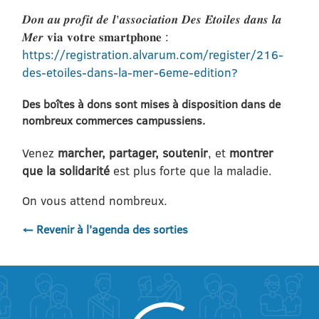
𝑫𝒐𝒏 𝒂𝒖 𝒑𝒓𝒐𝒇𝒊𝒕 𝒅𝒆 𝒍’𝒂𝒔𝒔𝒐𝒄𝒊𝒂𝒕𝒊𝒐𝒏 𝑫𝒆𝒔 𝑬́𝒕𝒐𝒊𝒍𝒆𝒔 𝒅𝒂𝒏𝒔 𝒍𝒂
𝑴𝒆𝒓 𝐯𝐢𝐚 𝐯𝐨𝐭𝐫𝐞 𝐬𝐦𝐚𝐫𝐭𝐩𝐡𝐨𝐧𝐞 :
https://registration.alvarum.com/register/216-
des-etoiles-dans-la-mer-6eme-edition?
Des boîtes à dons sont mises à disposition dans de
nombreux commerces campussiens.
Venez
marcher, partager, soutenir
, et
montrer
que la solidarité
est plus forte que la maladie.
On vous attend nombreux.
← Revenir à l'agenda des sorties