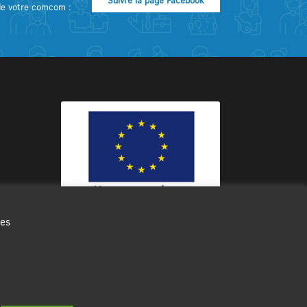
Suivre la page Facebook
de votre comcom :
des
Ce site internet a été cofinancé par
l’Union européenne avec le Fonds
Européen de Développement Régional
à hauteur de 12 572€