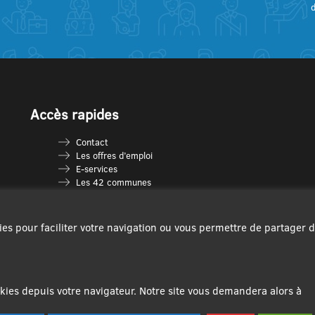
Accès rapides
Contact
Les offres d’emploi
E-services
Les 42 communes
Je vais en déchèterie
Les multi-accueils
Espace France Services
ies pour faciliter votre navigation ou vous permettre de partager 
Les séniors
L’infolettre Com’Vous
Le guide des activités
Plan du site
ies depuis votre navigateur. Notre site vous demandera alors à