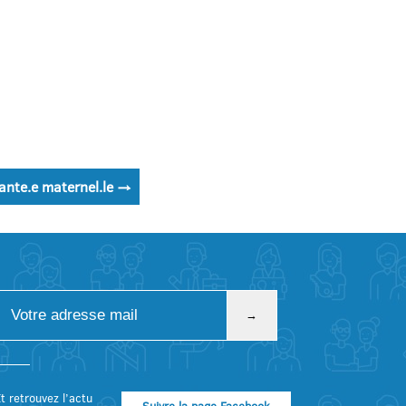
tante.e maternel.le
→
t retrouvez l’actu