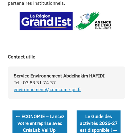
partenaires institutionnels.
Contact utile
Service Environnement Abdelhakim HAFIDI
Tel : 03 83 31 74 37
environnement@comcom-sgc.fr
Navigation
←
ECONOMIE – Lancez
Le Guide des
de
votre entreprise avec
activités 2026-27
CréaLab Val’Up
est disponible !
→
l’article