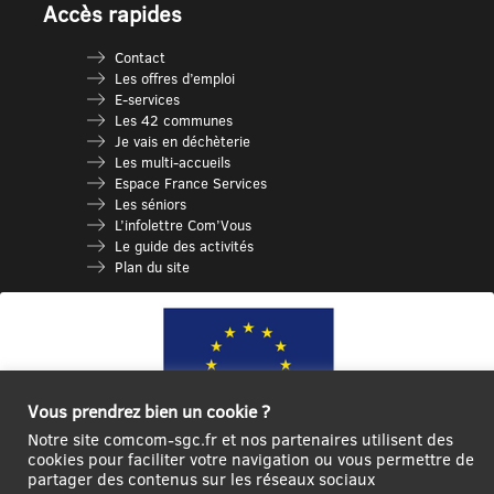
Accès rapides
Contact
Les offres d’emploi
E-services
Les 42 communes
Je vais en déchèterie
Les multi-accueils
Espace France Services
Les séniors
L’infolettre Com’Vous
Le guide des activités
Plan du site
Vous prendrez bien un cookie ?
Notre site comcom-sgc.fr et nos partenaires utilisent des
cookies pour faciliter votre navigation ou vous permettre de
partager des contenus sur les réseaux sociaux
Ce site internet a été cofinancé par l’Union européenne avec le Fonds