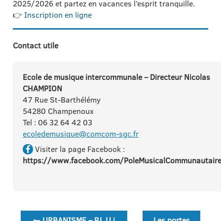
2025/2026 et partez en vacances l’esprit tranquille.
👉
Inscription en ligne
Contact utile
Ecole de musique intercommunale – Directeur Nicolas
CHAMPION
47 Rue St-Barthélémy
54280 Champenoux
Tel : 06 32 64 42 03
ecoledemusique@comcom-sgc.fr
Visiter la page Facebook :
https://www.facebook.com/PoleMusicalCommunautair
Navigation
←
URBANISME – P.L.U.i
Les portes