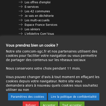
Les offres d’emploi
E-services
Les 42 communes
Je vais en déchèterie
Les multi-accueils
Espace France Services
Les séniors
L’infolettre Com’Vous
Le guide des activités
Plan du site
Vous prendrez bien un cookie ?
Notre site comcom-sgc.fr et nos partenaires utilisent des
cookies pour faciliter votre navigation ou vous permettre
de partager des contenus sur les réseaux sociaux
Nous conservons votre choix pendant 11 mois.
Vous pouvez changer d'avis à tout moment en effaçant les
cookies depuis votre navigateur. Notre site vous
demandera alors à nouveau quels cookies vous souhaitez
Ce site internet a été cofinancé par l’Union européenne avec le Fonds
utiliser ou non
Européen de Développement Régional à hauteur de 12 572€
Paramètres des cookies
Lire la politique de confidentialité
Se
Créer un
Contact
Plan
Mentions
Refuser
Accepter
Tout accepter
connecter|Se
compte
du
légales