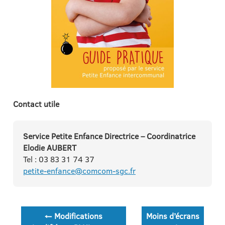
Contact utile
Service Petite Enfance Directrice – Coordinatrice
Elodie AUBERT
Tel : 03 83 31 74 37
petite-enfance@comcom-sgc.fr
Navigation
←
Modifications
Moins d’écrans