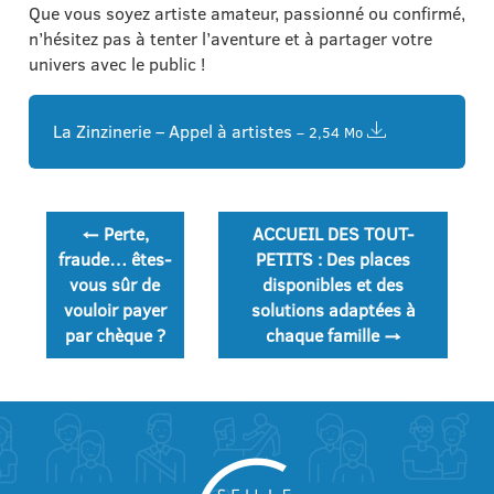
Que vous soyez artiste amateur, passionné ou confirmé,
n’hésitez pas à tenter l’aventure et à partager votre
univers avec le public !
La Zinzinerie – Appel à artistes
– 2,54 Mo
Navigation
←
Perte,
ACCUEIL DES TOUT-
de
fraude… êtes-
PETITS : Des places
vous sûr de
disponibles et des
l’article
vouloir payer
solutions adaptées à
par chèque ?
chaque famille
→