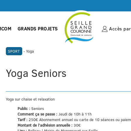
MCOM
GRANDS PROJETS
Accès par 
SPORT
- Yoga
Yoga Seniors
Yoga sur chaise et relaxation
Public :
Seniors
Comment ça se passe :
Jeudi de 10h à 11h
Tarif :
250€ Abonnement annuel ou carte de 10 séances ou paieme
Montant de l'adhésion annuelle :
30€
Lieu :
Belleau | Mairie de Manoncourt sur Seille