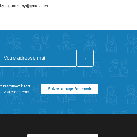
iel.yoga.nomeny@gmail.com
t retrouvez l’actu
Suivre la page Facebook
de votre comcom :