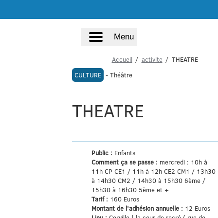
Menu
Accueil
activite
THEATRE
CULTURE
- Théâtre
THEATRE
Public :
Enfants
Comment ça se passe :
mercredi : 10h à
11h CP CE1 / 11h à 12h CE2 CM1 / 13h30
à 14h30 CM2 / 14h30 à 15h30 6ème /
15h30 à 16h30 5ème et +
Tarif :
160 Euros
Montant de l'adhésion annuelle :
12 Euros
Lieu :
Cerville | la cour de recré ( rue de