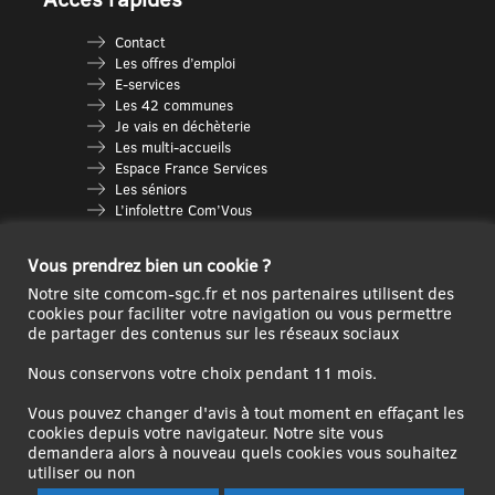
Contact
Les offres d’emploi
E-services
Les 42 communes
Je vais en déchèterie
Les multi-accueils
Espace France Services
Les séniors
L’infolettre Com’Vous
Le guide des activités
Plan du site
Vous prendrez bien un cookie ?
Notre site comcom-sgc.fr et nos partenaires utilisent des
cookies pour faciliter votre navigation ou vous permettre
de partager des contenus sur les réseaux sociaux
Nous conservons votre choix pendant 11 mois.
Vous pouvez changer d'avis à tout moment en effaçant les
cookies depuis votre navigateur. Notre site vous
demandera alors à nouveau quels cookies vous souhaitez
Ce site internet a été cofinancé par l’Union européenne avec le Fonds
utiliser ou non
Européen de Développement Régional à hauteur de 12 572€