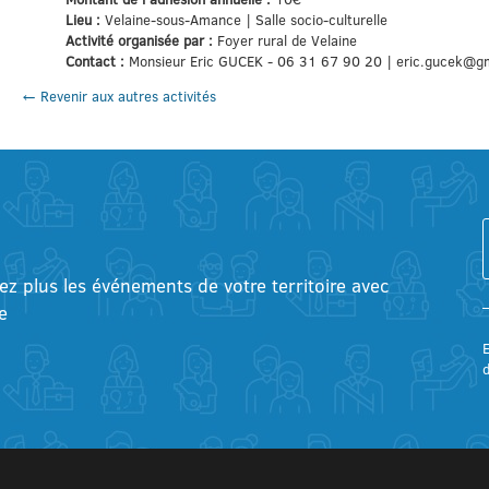
Lieu :
Velaine-sous-Amance | Salle socio-culturelle
Activité organisée par :
Foyer rural de Velaine
Contact :
Monsieur Eric GUCEK - 06 31 67 90 20 | eric.gucek@g
← Revenir aux autres activités
tez plus les événements de votre territoire avec
e
E