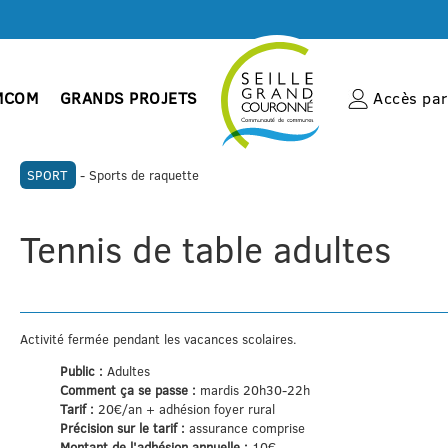
MCOM
GRANDS PROJETS
Accès par 
SPORT
- Sports de raquette
Tennis de table adultes
Activité fermée pendant les vacances scolaires.
Public :
Adultes
Comment ça se passe :
mardis 20h30-22h
Tarif :
20€/an + adhésion foyer rural
Précision sur le tarif :
assurance comprise
Montant de l'adhésion annuelle :
10€