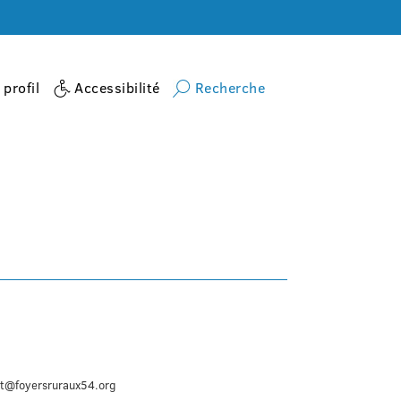
profil
Accessibilité
Recherche
Accueil
activite
Step
nt@foyersruraux54.org