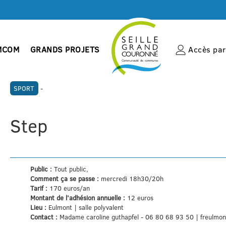
MCOM
GRANDS PROJETS
Accès par 
SPORT
-
Step
Public :
Tout public,
Comment ça se passe :
mercredi 18h30/20h
Tarif :
170 euros/an
Montant de l'adhésion annuelle :
12 euros
Lieu :
Eulmont | salle polyvalent
Contact :
Madame caroline guthapfel - 06 80 68 93 50 | freulmo