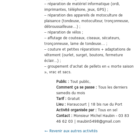
– réparation de matériel informatique (ordi,
imprimantes, téléphone, jeux, GPS) ;
– réparation des appareils de motoculture de
plaisance (tondeuse, motoculteur, tronçonneuse,
débroussailleuse…) ;
– réparation de vélos ;
– affutage de couteaux, ciseaux, sécateurs,
tronçonneuse, lame de tondeuse… ;
– couture et petites réparations + adaptations de
vêtement (ourlet, surget, boutons, fermeture
éclair…) ;
– groupement d’achat de pellets en « morte saison
», vrac et sacs.
Public :
Tout public,
Comment ça se passe :
Tous les derniers
samedis du mois
Tarif :
Gratuit
Lieu :
Haraucourt | 18 bis rue du Port
Activité organisée par :
Tous en sel
Contact :
Monsieur Michel Haubin - 03 83
46 62 03 | maubin5498@gmail.com
← Revenir aux autres activités