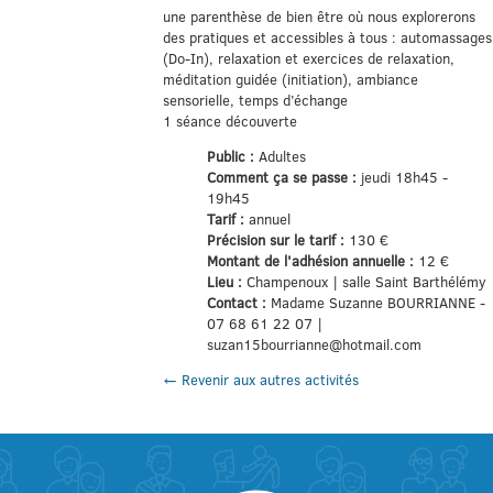
une parenthèse de bien être où nous explorerons
des pratiques et accessibles à tous : automassages
(Do-In), relaxation et exercices de relaxation,
méditation guidée (initiation), ambiance
sensorielle, temps d’échange
1 séance découverte
Public :
Adultes
Comment ça se passe :
jeudi 18h45 -
19h45
Tarif :
annuel
Précision sur le tarif :
130 €
Montant de l'adhésion annuelle :
12 €
Lieu :
Champenoux | salle Saint Barthélémy
Contact :
Madame Suzanne BOURRIANNE -
07 68 61 22 07 |
suzan15bourrianne@hotmail.com
← Revenir aux autres activités